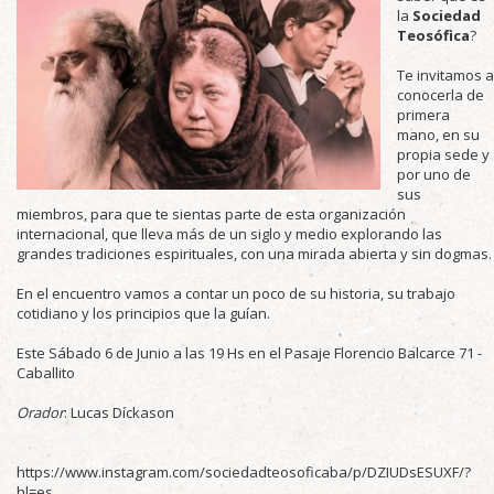
la
Sociedad
Teosófica
?
Te invitamos a
conocerla de
primera
mano, en su
propia sede y
por uno de
sus
miembros, para que te sientas parte de esta organización
internacional, que lleva más de un siglo y medio explorando las
grandes tradiciones espirituales, con una mirada abierta y sin dogmas.
En el encuentro vamos a contar un poco de su historia, su trabajo
cotidiano y los principios que la guían.
Este Sábado 6 de Junio a las 19 Hs en el Pasaje Florencio Balcarce 71 -
Caballito
Orador
: Lucas Díckason
https://www.instagram.com/sociedadteosoficaba/p/DZIUDsESUXF/?
hl=es